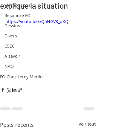
explique la situation
Elections CSE
Rejoindre FO
https://youtu.be/xQ5NGV8_qKQ
Dessins
Divers
CSEC
A savoir
NAO
FO Chez Leroy Merlin
Posts récents
Voir tout