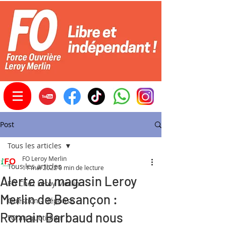
Post
Tous les articles
FO Leroy Merlin
Tous les articles
11 mai 2022
0 min de lecture
Alerte au magasin Leroy
FO Chez Leroy Merlin
Merlin de Besançon :
Question - Réponse
Romain Barbaud nous
FO au quotidien