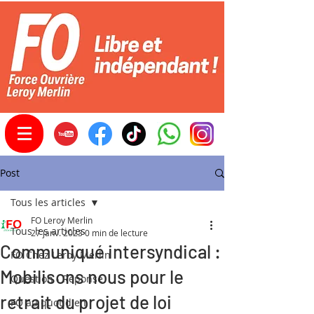
Post
Tous les articles
FO Leroy Merlin
Tous les articles
27 janv. 2023
0 min de lecture
Communiqué intersyndical :
FO Chez Leroy Merlin
Mobilisons nous pour le
Question - Réponse
retrait du projet de loi
FO au quotidien