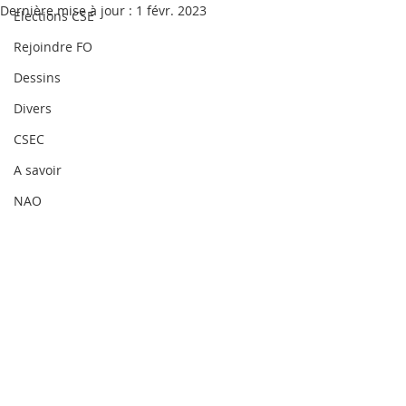
Dernière mise à jour :
1 févr. 2023
Elections CSE
Rejoindre FO
Dessins
Divers
CSEC
A savoir
NAO