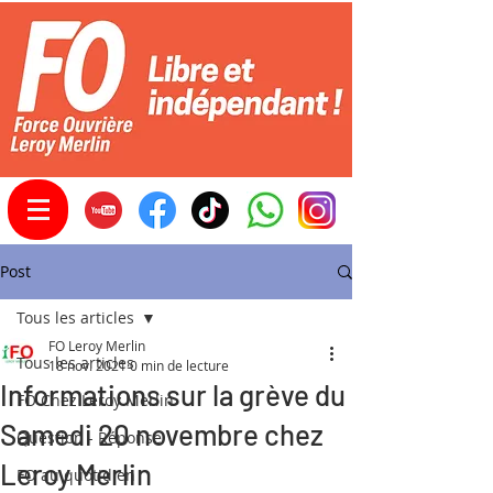
Post
Tous les articles
FO Leroy Merlin
Tous les articles
18 nov. 2021
0 min de lecture
Informations sur la grève du
FO Chez Leroy Merlin
Samedi 20 novembre chez
Question - Réponse
Leroy Merlin
FO au quotidien