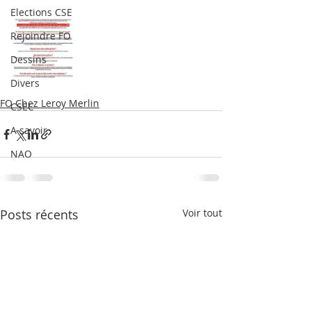
Elections CSE
Rejoindre FO
Dessins
Divers
FO Chez Leroy Merlin
CSEC
A savoir
NAO
Posts récents
Voir tout