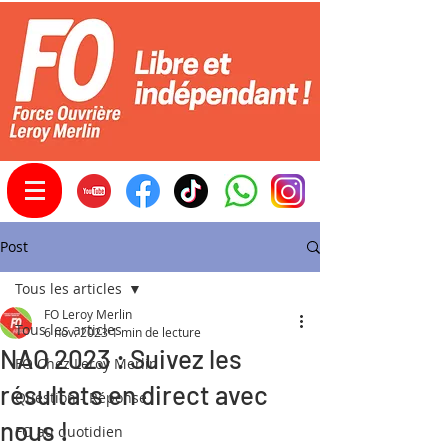
Post
Tous les articles
FO Leroy Merlin
Tous les articles
6 nov. 2023
1 min de lecture
NAO 2023 : Suivez les
FO Chez Leroy Merlin
résultats en direct avec
Question - Réponse
nous !
FO au quotidien