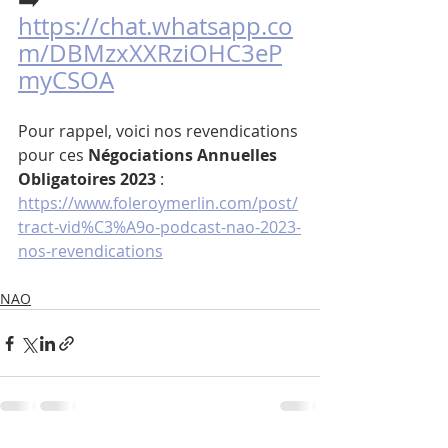
https://chat.whatsapp.co
m/DBMzxXXRziOHC3eP
myCSOA
Pour rappel, voici nos revendications 
pour ces 
Négociations Annuelles 
Obligatoires 2023 
:
https://www.foleroymerlin.com/post/
tract-vid%C3%A9o-podcast-nao-2023-
nos-revendications
NAO