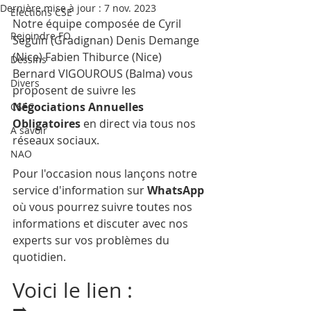
Dernière mise à jour :
7 nov. 2023
Elections CSE
Notre équipe composée de Cyril 
Rejoindre FO
Seguin (Gradignan) Denis Demange 
(Nice) Fabien Thiburce (Nice) 
Dessins
Bernard VIGOUROUS (Balma) vous 
Divers
proposent de suivre les 
Négociations Annuelles 
CSEC
Obligatoires
 en direct via tous nos 
A savoir
réseaux sociaux.
NAO
Pour l'occasion nous lançons notre 
service d'information sur 
WhatsApp
où vous pourrez suivre toutes nos 
informations et discuter avec nos 
experts sur vos problèmes du 
quotidien. 
Voici le lien : 
➡️ 