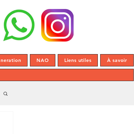
neration
NAO
Liens utiles
À savoir