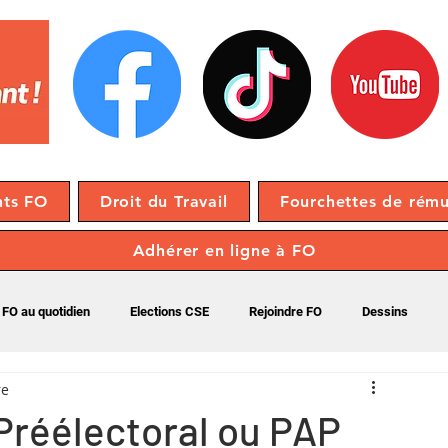
nts FO
Droit du Travail
Fourchettes de rému
Adhérer en ligne à FO
FO au quotidien
Elections CSE
Rejoindre FO
Dessins
re
Préélectoral ou PAP