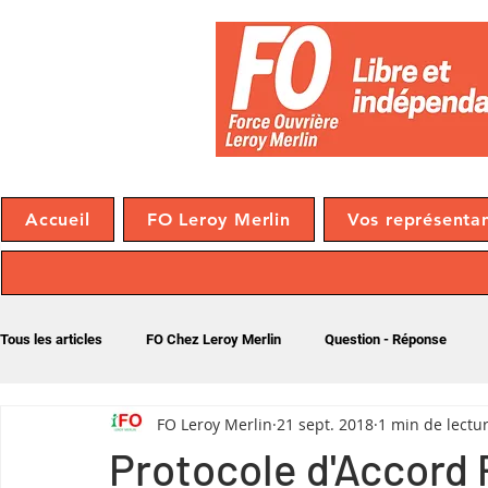
Accueil
FO Leroy Merlin
Vos représenta
Tous les articles
FO Chez Leroy Merlin
Question - Réponse
FO Leroy Merlin
21 sept. 2018
1 min de lectu
Divers
CSEC
A savoir
NAO
Protocole d'Accord 