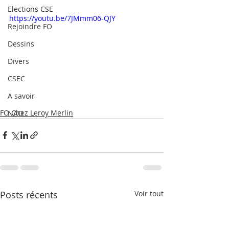
Elections CSE
https://youtu.be/7JMmm06-QJY
Rejoindre FO
Dessins
Divers
CSEC
A savoir
FO Chez Leroy Merlin
NAO
Posts récents
Voir tout