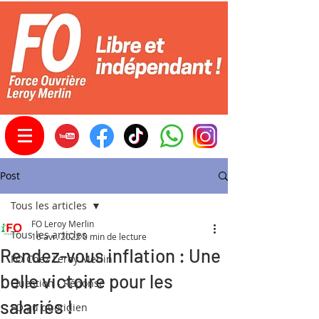
Post
Tous les articles
FO Leroy Merlin
Tous les articles
16 avr. 2022
0 min de lecture
Rendez-vous inflation : Une
FO Chez Leroy Merlin
belle victoire pour les
Question - Réponse
salariés !
FO au quotidien