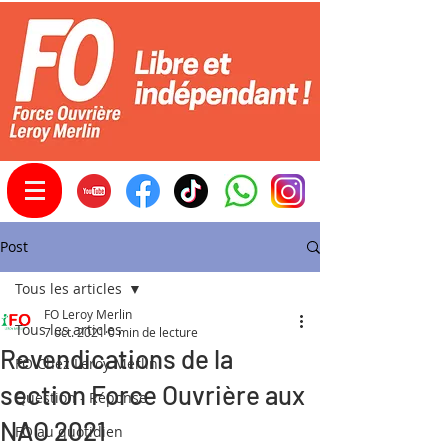
Post
Tous les articles
FO Leroy Merlin
Tous les articles
7 oct. 2021
0 min de lecture
Revendications de la
FO Chez Leroy Merlin
section Force Ouvrière aux
Question - Réponse
NAO 2021
FO au quotidien