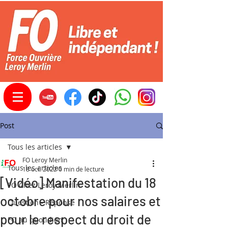
Post
Tous les articles
FO Leroy Merlin
Tous les articles
18 oct. 2022
0 min de lecture
[Vidéo] Manifestation du 18
FO Chez Leroy Merlin
octobre pour nos salaires et
Question - Réponse
pour le respect du droit de
FO au quotidien