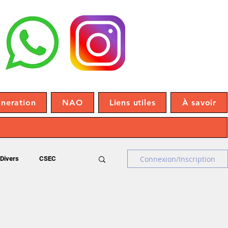
neration
NAO
Liens utiles
À savoir
Connexion/Inscription
Divers
CSEC