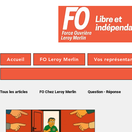
Accueil
FO Leroy Merlin
Vos représenta
Tous les articles
FO Chez Leroy Merlin
Question - Réponse
A savoir
NAO