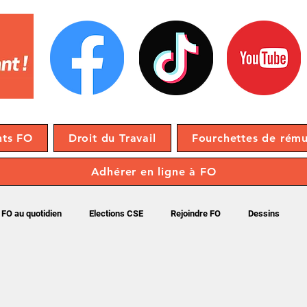
nts FO
Droit du Travail
Fourchettes de rému
Adhérer en ligne à FO
FO au quotidien
Elections CSE
Rejoindre FO
Dessins