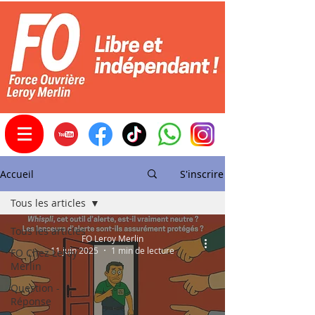
Accueil
S'inscrire
Tous les articles
Tous les articles
FO Leroy Merlin
11 juin 2025
1 min de lecture
FO Chez Leroy
Merlin
Question -
Réponse