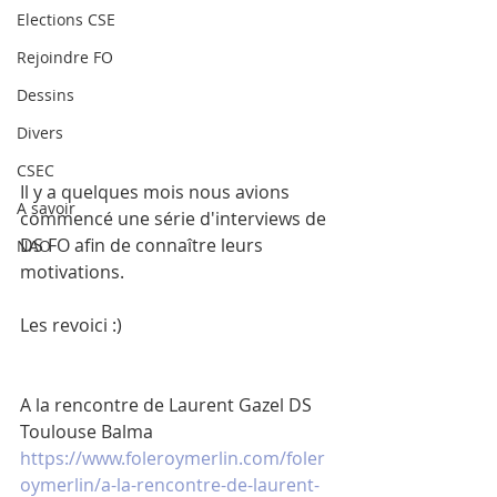
Elections CSE
Rejoindre FO
Dessins
Divers
CSEC
Il y a quelques mois nous avions 
A savoir
commencé une série d'interviews de 
DS FO afin de connaître leurs 
NAO
motivations.
Les revoici :) 
A la rencontre de Laurent Gazel DS 
Toulouse Balma
https://www.foleroymerlin.com/foler
oymerlin/a-la-rencontre-de-laurent-