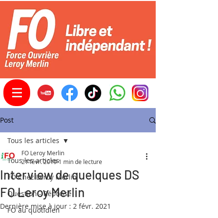
Post
Tous les articles
FO Leroy Merlin
Tous les articles
21 févr. 2019
1 min de lecture
Interview de quelques DS
FO Chez Leroy Merlin
FO Leroy Merlin
Question - Réponse
Dernière mise à jour :
2 févr. 2021
FO au quotidien