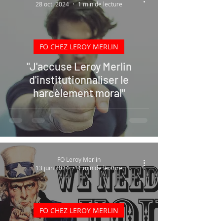
28 oct. 2024
1 min de lecture
FO CHEZ LEROY MERLIN
"J'accuse Leroy Merlin
d'institutionnaliser le
harcèlement moral"
FO Leroy Merlin
13 juin 2024
1 min de lecture
FO CHEZ LEROY MERLIN