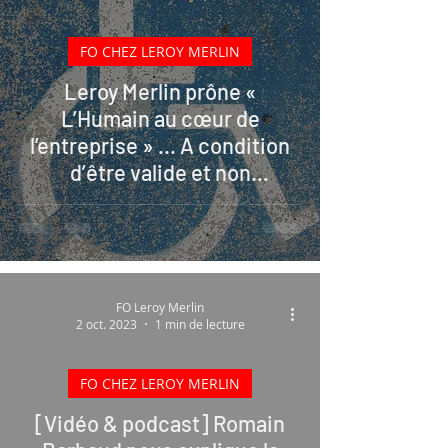
FO CHEZ LEROY MERLIN
Leroy Merlin prône «
L’Humain au cœur de
l’entreprise » ... A condition
d’être valide et non
syndiqué(e) ?
FO Leroy Merlin
2 oct. 2023
1 min de lecture
FO CHEZ LEROY MERLIN
[Vidéo & podcast] Romain
 video