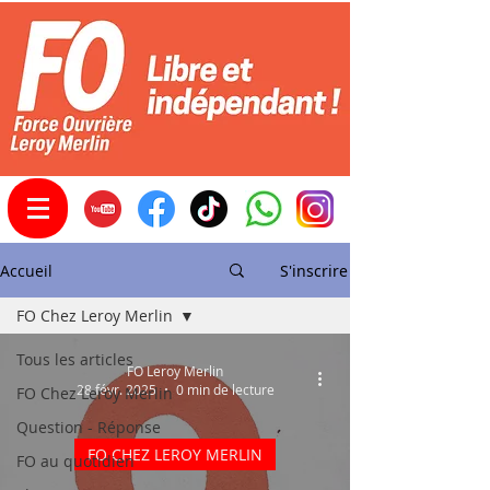
Accueil
S'inscrire
FO Chez Leroy Merlin
Tous les articles
FO Leroy Merlin
28 févr. 2025
0 min de lecture
FO Chez Leroy Merlin
Question - Réponse
FO CHEZ LEROY MERLIN
FO au quotidien