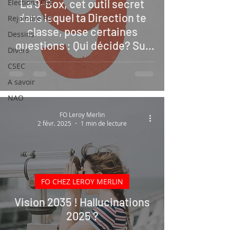
La 9-Box, cet outil secret
Elections CSE
dans lequel ta Direction te
Rejoindre FO
classe, pose certaines
Dessins
questions : Qui décide? Sur
Divers
quels critères? Et pourquoi
CSEC
en secret?
A savoir
NAO
FO Leroy Merlin
2 févr. 2025
1 min de lecture
FO CHEZ LEROY MERLIN
Vision 2035 ! Hallucinations
2025 ?