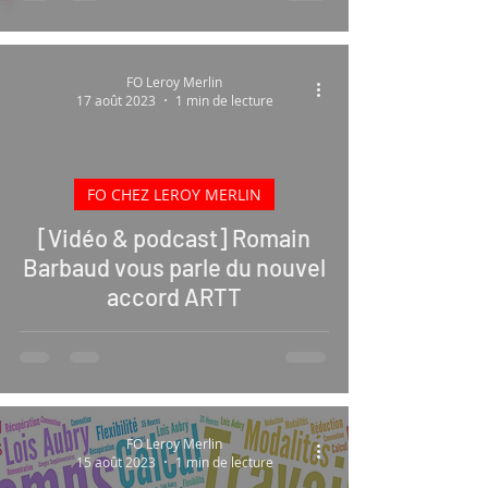
FO Leroy Merlin
17 août 2023
1 min de lecture
FO CHEZ LEROY MERLIN
 video
[Vidéo & podcast] Romain
Barbaud vous parle du nouvel
accord ARTT
FO Leroy Merlin
15 août 2023
1 min de lecture