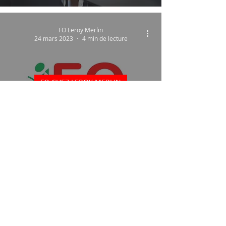
FO Leroy Merlin
24 mars 2023
4 min de lecture
FO CHEZ LEROY MERLIN
Les adhésions syndicales à la
hausse, boostées par la
situation sociale
FO Leroy Merlin
20 mars 2023
0 min de lecture