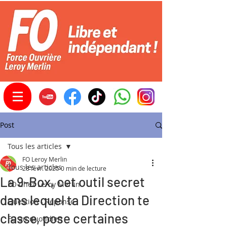
Post
Tous les articles
FO Leroy Merlin
Tous les articles
28 févr. 2025
0 min de lecture
La 9-Box, cet outil secret
FO Chez Leroy Merlin
dans lequel ta Direction te
Question - Réponse
classe, pose certaines
FO au quotidien