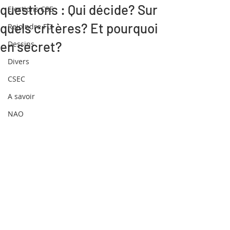
questions : Qui décide? Sur
Elections CSE
quels critères? Et pourquoi
Rejoindre FO
en secret?
Dessins
Divers
CSEC
A savoir
NAO