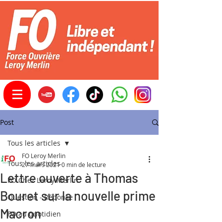
Post
Tous les articles
FO Leroy Merlin
Tous les articles
27 mars 2021
0 min de lecture
Lettre ouverte à Thomas
FO Chez Leroy Merlin
Bouret sur la nouvelle prime
Question - Réponse
Macron
FO au quotidien