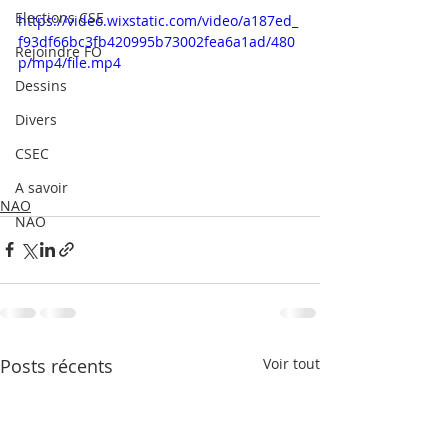
Elections CSE
https://video.wixstatic.com/video/a187ed_
f93df66bc3fb420995b73002fea6a1ad/480
Rejoindre FO
p/mp4/file.mp4
Dessins
Divers
CSEC
A savoir
NAO
NAO
Posts récents
Voir tout