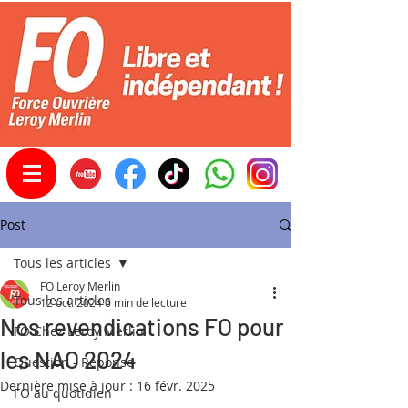
Post
Tous les articles
FO Leroy Merlin
Tous les articles
12 oct. 2024
0 min de lecture
Nos revendications FO pour
FO Chez Leroy Merlin
les NAO 2024
Question - Réponse
Dernière mise à jour :
16 févr. 2025
FO au quotidien