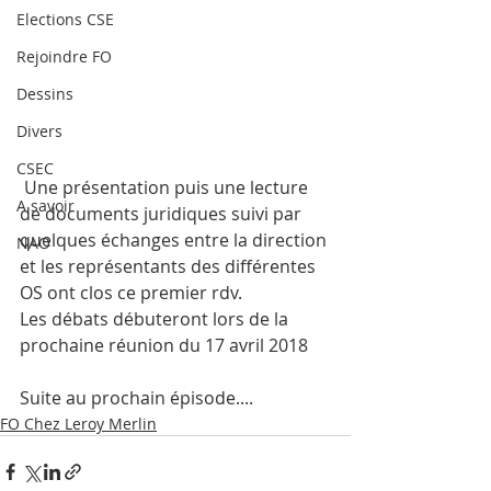
Elections CSE
Rejoindre FO
Dessins
Divers
CSEC
 Une présentation puis une lecture 
A savoir
de documents juridiques suivi par 
quelques échanges entre la direction 
NAO
et les représentants des différentes 
OS ont clos ce premier rdv.
Les débats débuteront lors de la 
prochaine réunion du 17 avril 2018
Suite au prochain épisode....
FO Chez Leroy Merlin