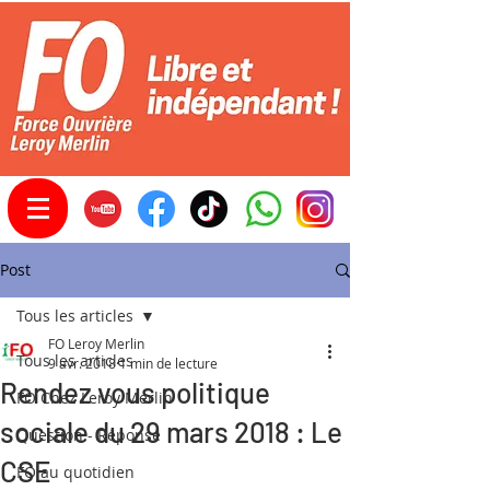
Post
Tous les articles
FO Leroy Merlin
Tous les articles
9 avr. 2018
1 min de lecture
Rendez vous politique
FO Chez Leroy Merlin
sociale du 29 mars 2018 : Le
Question - Réponse
CSE
FO au quotidien