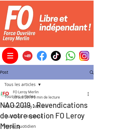
Post
Tous les articles
FO Leroy Merlin
Tous les articles
30 oct. 2019
0 min de lecture
NAO 2019 : Revendications
FO Chez Leroy Merlin
de votre section FO Leroy
Question - Réponse
Merlin
FO au quotidien